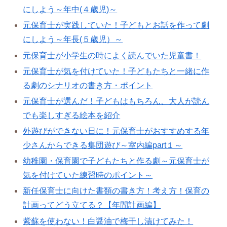
にしよう～年中(４歳児)～
元保育士が実践していた！子どもとお話を作って劇
にしよう～年長(５歳児）～
元保育士が小学生の時によく読んでいた児童書！
元保育士が気を付けていた！子どもたちと一緒に作
る劇のシナリオの書き方・ポイント
元保育士が選んだ！子どもはもちろん、大人が読ん
でも楽しすぎる絵本を紹介
外遊びができない日に！元保育士がおすすめする年
少さんからできる集団遊び～室内編part１～
幼稚園・保育園で子どもたちと作る劇～元保育士が
気を付けていた練習時のポイント～
新任保育士に向けた書類の書き方！考え方！保育の
計画ってどう立てる？【年間計画編】
紫蘇を使わない！白醤油で梅干し漬けてみた！