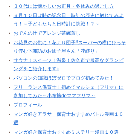
３０代には懐かしいお正月・冬休みの過ごし方
６月１０日は時の記念日 時計の歴史に触れてみよ
う！～子どもたちと日時計に挑戦！？～
おでんの汁でアレンジ茶碗蒸し
お花見のお供に！花より団子⁉スーパーの横にひっそ
り佇む下諏訪のお団子屋さん「花縒り」
サウナ！スイーツ！温泉！佐久市で最高なグランピ
ングをご紹介します♪
パソコンの知識ほぼゼロでブログ初めてみた！
フリーランス保育士！初めてマルシェ（フリマ）に
参加してみた～小布施deママフリマ～
プロフィール
マンガ好きアラサー保育士おすすめバトル漫画１０
選
マンガ好き保育士おすすめミステリー漫画１０選