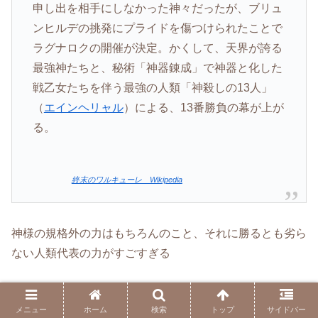
申し出を相手にしなかった神々だったが、ブリュ
ンヒルデの挑発にプライドを傷つけられたことで
ラグナロクの開催が決定。かくして、天界が誇る
最強神たちと、秘術「神器錬成」で神器と化した
戦乙女たちを伴う最強の人類「神殺しの13人」
（
エインヘリャル
）による、13番勝負の幕が上が
る。
終末のワルキューレ Wikipedia
神様の規格外の力はもちろんのこと、それに勝るとも劣ら
ない人類代表の力がすごすぎる
神の圧勝かと思いきやそうでもない、互いの思いのぶつけ
メニュー
ホーム
検索
トップ
サイドバー
合いが面白いです