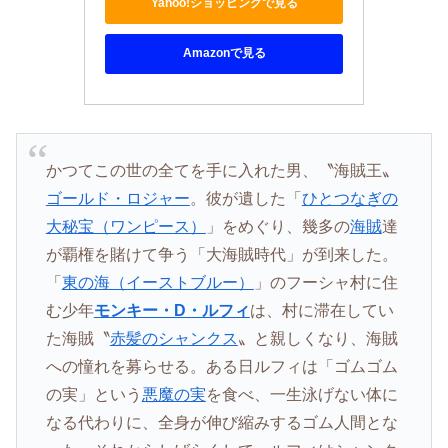
Yahoo!ショッピングで見る
Amazonで見る
かつてこの世の全てを手に入れた男、〝海賊王〟
ゴールド・ロジャー
。彼が遺した「
ひとつなぎの
大秘宝（ワンピース）
」をめぐり、幾多の
海賊
達
が覇権を賭けて争う「大海賊時代」が到来した。
「
東の海（イーストブルー）
」のフーシャ村に住
む少年
モンキー・D・ルフィ
は、村に滞在してい
た海賊〝
赤髪のシャンクス
〟と親しくなり、海賊
への憧れを募らせる。ある日ルフィは「ゴムゴム
の実」という
悪魔の実
を食べ、一生泳げない体に
なる代わりに、全身が伸び縮みするゴム人間とな