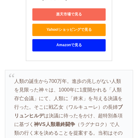
楽天市場で見る
Yahoo!ショッピングで見る
Amazonで見る
人類の誕生から700万年。進歩の兆しがない人類
を見限った神々は、1000年に1度開かれる「人類
存亡会議」にて、人類に「終末」を与える決議を
行った。そこに戦乙女（ワルキューレ）の長姉
ブ
リュンヒルデ
は決議に待ったをかけ、超特別条項
に基づく
神VS人類最終闘争
（ラグナロク）で人
類の行く末を決めることを提案する。当初はその