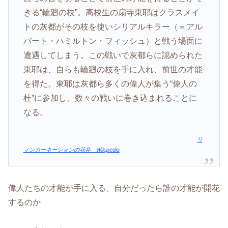
きる“輪廻の枝”。高校生の扇寺東耶はクラスメイ
トの灰都がその枝を使いシリアルキラー（＝アル
バート・ハミルトン・フィッシュ）と戦う場面に
遭遇してしまう。この戦いで灰都らに認められた
東耶は、自らも輪廻の枝を手に入れ、前世の才能
を得た。東耶は灰都ら多くの偉人が集う“偉人の
杜”に参加し、数々の戦いに巻き込まれることに
なる。
リ
ィンカーネーションの花弁 Wikipedia
偉人たちの才能が手に入る、自分だったら誰の才能が開花
するのか