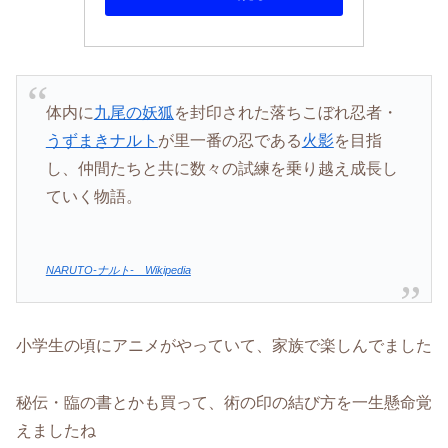
体内に
九尾の妖狐
を封印された落ちこぼれ忍者・
うずまきナルト
が里一番の忍である
火影
を目指
し、仲間たちと共に数々の試練を乗り越え成長し
ていく物語。
NARUTO-ナルト‐ Wikipedia
小学生の頃にアニメがやっていて、家族で楽しんでました
秘伝・臨の書とかも買って、術の印の結び方を一生懸命覚
えましたね