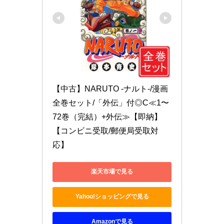
【中古】NARUTO -ナルト-/漫画
全巻セット/「外伝」付◎C≪1〜
72巻（完結）+外伝≫【即納】
【コンビニ受取/郵便局受取対
応】
楽天市場で見る
Yahoo!ショッピングで見る
Amazonで見る