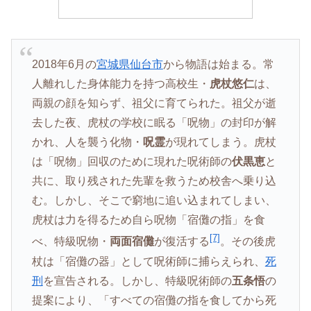
2018年6月の
宮城県
仙台市
から物語は始まる。常
人離れした身体能力を持つ高校生・
虎杖悠仁
は、
両親の顔を知らず、祖父に育てられた。祖父が逝
去した夜、虎杖の学校に眠る「呪物」の封印が解
かれ、人を襲う化物・
呪霊
が現れてしまう。虎杖
は「呪物」回収のために現れた呪術師の
伏黒恵
と
共に、取り残された先輩を救うため校舎へ乗り込
む。しかし、そこで窮地に追い込まれてしまい、
虎杖は力を得るため自ら呪物「宿儺の指」を食
[7]
べ、特級呪物・
両面宿儺
が復活する
。その後虎
杖は「宿儺の器」として呪術師に捕らえられ、
死
刑
を宣告される。しかし、特級呪術師の
五条悟
の
提案により、「すべての宿儺の指を食してから死