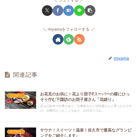
シェアする
miyamaをフォローする
miyama
関連記事
お花見のお供に！花より団子⁉スーパーの横にひっ
おでかけ
そり佇む下諏訪のお団子屋さん「花縒り」
ある日松本で仕事があり、仕事終わりに甘味屋さんに寄ったのです
が、日曜日だったこともあり、お目当てのお...
サウナ！スイーツ！温泉！佐久市で最高なグランピ
おでかけ
ングをご紹介します♪